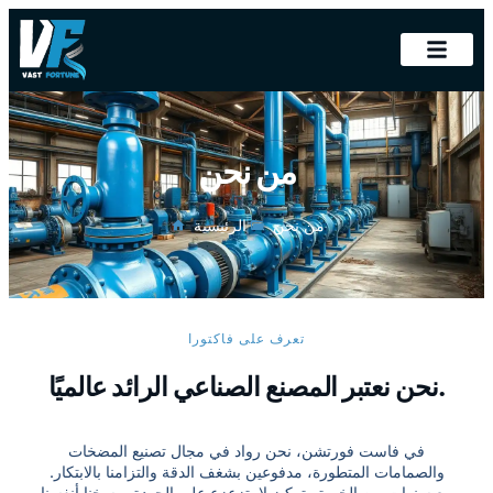
من نحن
من نحن
الرئيسية
تعرف على فاكتورا
نحن نعتبر المصنع الصناعي الرائد عالميًا.
في فاست فورتشن، نحن رواد في مجال تصنيع المضخات
والصمامات المتطورة، مدفوعين بشغف الدقة والتزامنا بالابتكار.
مع سنوات من الخبرة وتركيز لا يتزعزع على الجودة، رسخنا أنفسنا