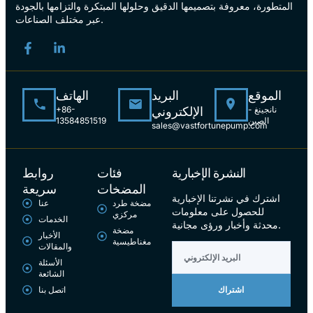
المتطورة، معروفة بتصميمها الدقيق وحلولها المبتكرة والتزامها بالجودة
عبر مختلف الصناعات.
الموقع
البريد
الهاتف
نانجينغ -
الإلكتروني
+86-
الصين
13584851519
sales@vastfortunepump.com
النشرة الإخبارية
فئات
روابط
المضخات
سريعة
اشترك في نشرتنا الإخبارية
مضخة طرد
عنا
للحصول على معلومات
مركزي
الخدمات
محدثة وأخبار ورؤى مجانية.
مضخة
الأخبار
مغناطيسية
والمقالات
الأسئلة
الشائعة
اتصل بنا
اشتراك