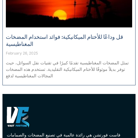
قل وداعًا للأختام الميكانيكية: فوائد استخدام المضخات
المغناطيسية
February 26, 2025
تمثل المضخات المغناطيسية تقدمًا كبيرًا في تقنيات نقل السوائل، حيث
توفر بديلاً موثوقًا للأختام الميكانيكية التقليدية. تستخدم هذه المضخات
المجالات المغناطيسية لدفع
فاست فورتشن هي رائدة عالمية في تصنيع المضخات والصمامات